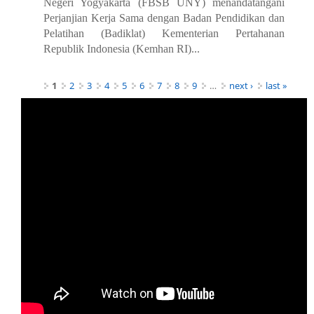
Negeri Yogyakarta (FBSB UNY) menandatangani
Perjanjian Kerja Sama dengan Badan Pendidikan dan
Pelatihan (Badiklat) Kementerian Pertahanan
Republik Indonesia (Kemhan RI)...
Pages
1
2
3
4
5
6
7
8
9
…
next ›
last »