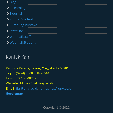
Blog
E-Learning
Ejournal
Journal Student
Lumbung Pustaka
Staff Site
Webmail Staff
Webmail Student
Kontak Kami
Kampus Karangmalang, Yogyakarta 55281.
Telp : (0274) 550843 Psw 514
Faks : (0274) 548207
Website :
https://fbsb.uny.ac.id/
Email :
fbs@uny.ac.id
;
humas_fbs@uny.ac.id
Googlemap
Copyright © 2026,