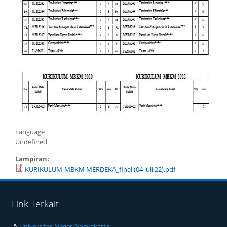
Language
Undefined
Lampiran:
KURIKULUM-MBKM MERDEKA_final (04 juli 22).pdf
Link Terkait
Universitas Negeri Yogyakarta