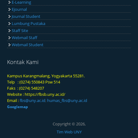
E-Learning
Ejournal
Journal Student
Lumbung Pustaka
Staff Site
Webmail Staff
Webmail Student
Kontak Kami
Kampus Karangmalang, Yogyakarta 55281.
Telp : (0274) 550843 Psw 514
Faks : (0274) 548207
Website :
https://fbsb.uny.ac.id/
Email :
fbs@uny.ac.id
;
humas_fbs@uny.ac.id
Googlemap
Copyright © 2026,
Tim Web UNY