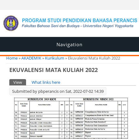
Navigation
You are here
Home
»
AKADEMIK
»
Kurikulum
» Ekuvalensi Mata Kuliah 2022
EKUVALENSI MATA KULIAH 2022
Primary tabs
View
(active tab)
What links here
Submitted by
pbperancis
on Sat, 2022-07-02 14:39